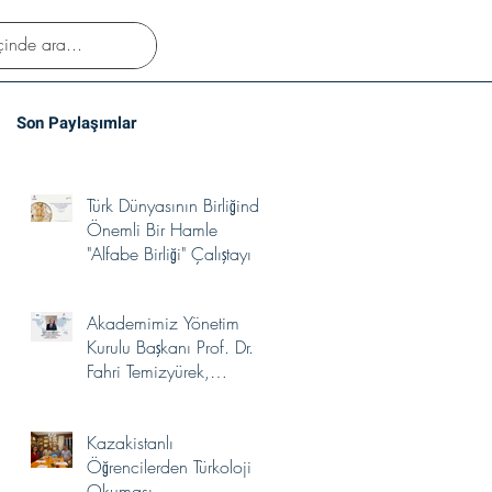
Son Paylaşımlar
Türk Dünyasının Birliğinde
Önemli Bir Hamle
"Alfabe Birliği" Çalıştayı
Akademimiz Yönetim
Kurulu Başkanı Prof. Dr.
Fahri Temizyürek,
UNESCO Türkiye Millî
Komisyonu Kültürlerin
Kazakistanlı
Yakınlaşması İhtisas
Öğrencilerden Türkoloji
Komitesi Üyeliğine
Okuması