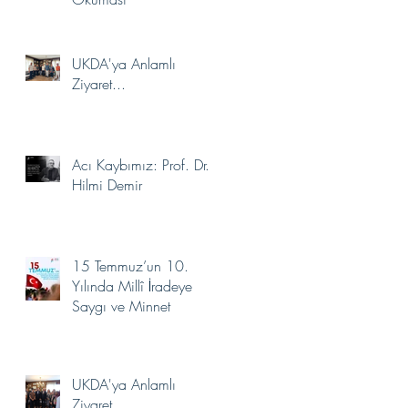
Seçildi.
UKDA'ya Anlamlı
Ziyaret...
Acı Kaybımız: Prof. Dr.
Hilmi Demir
15 Temmuz’un 10.
Yılında Millî İradeye
Saygı ve Minnet
UKDA'ya Anlamlı
Ziyaret...