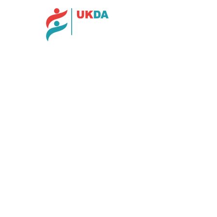
İlet
işim
Gazi Mustafa Kemal Bulvarı No:108
/13
Maltepe
Çankaya-A
nkara
Tel:
0312 807 22 08
E-Posta
:
info@ukda.org.tr
Aidat ve Bağış
Uluslararası Kültür ve Dil Araştırmaları
Derneği
Kuveyt Türk Bankası
IBAN:
TR82
0020 5000 0946 5341
5000 01
© 2023 by UKDA