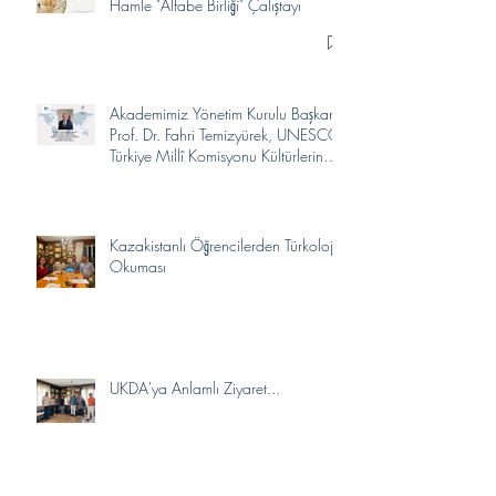
Hamle "Alfabe Birliği" Çalıştayı
Akademimiz Yönetim Kurulu Başkanı
Prof. Dr. Fahri Temizyürek, UNESCO
Türkiye Millî Komisyonu Kültürlerin
Yakınlaşması İhtisas Komitesi
Üyeliğine Seçildi.
Kazakistanlı Öğrencilerden Türkoloji
Okuması
UKDA'ya Anlamlı Ziyaret...