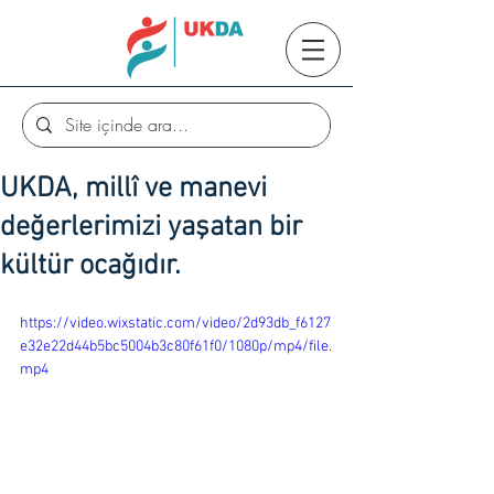
UKDA, millî ve manevi
değerlerimizi yaşatan bir
kültür ocağıdır.
https://video.wixstatic.com/video/2d93db_f6127
e32e22d44b5bc5004b3c80f61f0/1080p/mp4/file.
mp4