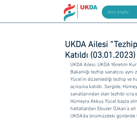
Ana Sayfa
UKDA Ailesi “Tezhipl
Katıldı (03.01.2023)
UKDA Ailesi, UKDA Yönetim Kurul
Bakanlığı tezhip sanatçısı ay
Yücel’in düzenlediği tezhip ve h
açılışına katıldı. Sergide, Hüme
sanatlarından olan tezhibi icra 
Hümeyra Akkuş Yücel başta olmak
hattatlardan Ebuzer Özkan’a ait
UKDA’da önümüzdeki günlerde te