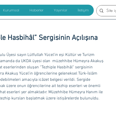
Kurumsal
Haberler
Yayınlar
İletişim
e Hasbihâl” Sergisinin Açılışına
u Üyesi sayın Lütfullah Yücel’in eşi Kültür ve Turizm 
nı zamanda da UKDA üyesi olan  müzehhibe Hümeyra Akakuş 
at eserlerinden oluşan “Tezhiple Hasbihâl” sergisinin 
yra Akakuş Yücel’in öğrencilerine geleneksel Türk-İslâm 
edebilmeleri amacıyla icâzet belgesi verildi. Sergide 
 üzere onun öğrencilerine ait tezhip eserleri ve önemli 
 hat eserleri yer almaktadır. Müzehhibe Hümeyra Hanım ile 
zhip kursları başlatmak üzere istişârelerde bulunuldu.