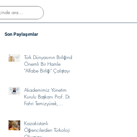
Son Paylaşımlar
Türk Dünyasının Birliğinde
Önemli Bir Hamle
"Alfabe Birliği" Çalıştayı
Akademimiz Yönetim
Kurulu Başkanı Prof. Dr.
Fahri Temizyürek,
UNESCO Türkiye Millî
Komisyonu Kültürlerin
Kazakistanlı
Yakınlaşması İhtisas
Öğrencilerden Türkoloji
Komitesi Üyeliğine
Okuması