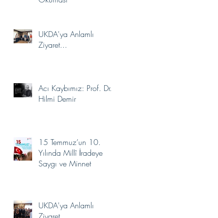
Seçildi.
UKDA'ya Anlamlı
Ziyaret...
Acı Kaybımız: Prof. Dr.
Hilmi Demir
15 Temmuz’un 10.
Yılında Millî İradeye
Saygı ve Minnet
UKDA'ya Anlamlı
Ziyaret...