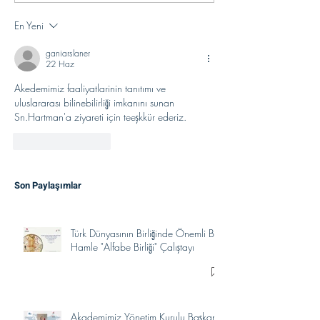
En Yeni
ganiarslaner
22 Haz
Akedemimiz faaliyatlarinin tanıtımı ve 
uluslararası bilinebilirliği imkanını sunan 
Sn.Hartman'a ziyareti için teeşkkür ederiz.
Beğen
Yanıtla
Son Paylaşımlar
Türk Dünyasının Birliğinde Önemli Bir
Hamle "Alfabe Birliği" Çalıştayı
Akademimiz Yönetim Kurulu Başkanı