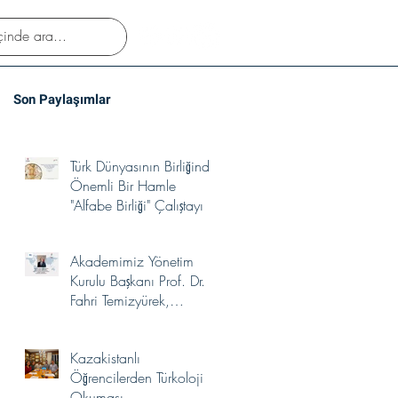
Son Paylaşımlar
Türk Dünyasının Birliğinde
Önemli Bir Hamle
"Alfabe Birliği" Çalıştayı
Akademimiz Yönetim
Kurulu Başkanı Prof. Dr.
Fahri Temizyürek,
UNESCO Türkiye Millî
Komisyonu Kültürlerin
Kazakistanlı
Yakınlaşması İhtisas
Öğrencilerden Türkoloji
Komitesi Üyeliğine
Okuması