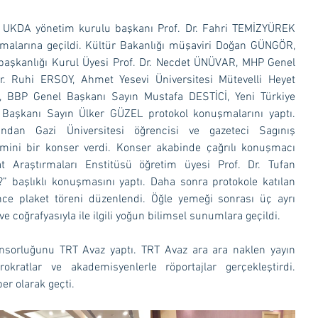
KDA yönetim kurulu başkanı Prof. Dr. Fahri TEMİZYÜREK 
malarına geçildi. Kültür Bakanlığı müşaviri Doğan GÜNGÖR, 
rbaşkanlığı Kurul Üyesi Prof. Dr. Necdet ÜNÜVAR, MHP Genel 
. Ruhi ERSOY, Ahmet Yesevi Üniversitesi Mütevelli Heyet 
, BBP Genel Başkanı Sayın Mustafa DESTİCİ, Yeni Türkiye 
i Başkanı Sayın Ülker GÜZEL protokol konuşmalarını yaptı. 
ından Gazi Üniversitesi öğrencisi ve gazeteci Sagınış 
ni bir konser verdi. Konser akabinde çağrılı konuşmacı 
at Araştırmaları Enstitüsü öğretim üyesi Prof. Dr. Tufan 
” başlıklı konuşmasını yaptı. Daha sonra protokole katılan 
nce plaket töreni düzenlendi. Öğle yemeği sonrası üç ayrı 
 ve coğrafyasıyla ile ilgili yoğun bilimsel sunumlara geçildi.
kratlar ve akademisyenlerle röportajlar gerçekleştirdi. 
r olarak geçti.