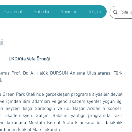
Kurumsal
Haberler
Yayınlar
İletişim
i
UKDA’da Vefa Örneği
i.
 ve içinden ilim adamları ve genç akademisyenler yoğun ilgi 
i neyzen Tolga Saraçoğlu ve udi Başar Arslan’ın konseri 
ç akademisyen Gülçin Balat’ın yaptığı programda, aziz 
zin kurucusu Mustafa Kemal Atatürk anısına bir dakikalık 
rdından İstiklal Marşı okundu.