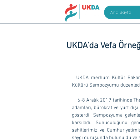
Ana Sayfa
UKDA’da Vefa Örneğ
  UKDA merhum Kültür Bakanımız Prof. Dr. A. Halûk DURSUN Anısına Uluslararası Türk 
Kültürü Sempozyumu düzenled
    6-8 Aralık 2019 tarihinde The Green Park Oteli’nde gerçekleşen programa siyasiler, devlet 
adamları, bürokrat ve yurt dışı
gösterdi. Sempozyuma gelenler
karşıladı. Sunuculuğunu gen
şehitlerimiz ve Cumhuriyetimi
saygı duruşunda bulunuldu ve a