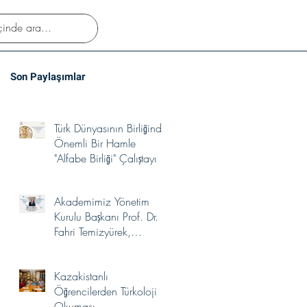
Son Paylaşımlar
Türk Dünyasının Birliğinde
Önemli Bir Hamle
"Alfabe Birliği" Çalıştayı
Akademimiz Yönetim
Kurulu Başkanı Prof. Dr.
Fahri Temizyürek,
UNESCO Türkiye Millî
Komisyonu Kültürlerin
Kazakistanlı
Yakınlaşması İhtisas
Öğrencilerden Türkoloji
Komitesi Üyeliğine
Okuması