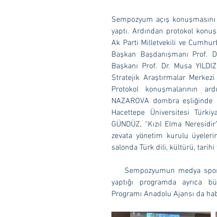
Sempozyum açış konuşmasını U
yaptı. Ardından protokol konuş
Ak Parti Milletvekili ve Cumhu
Başkan Başdanışmanı Prof. Dr
Başkanı Prof. Dr. Musa YILDIZ
Stratejik Araştırmalar Merkez
Protokol konuşmalarının ard
NAZAROVA dombra eşliğinde mi
Hacettepe Üniversitesi Türkiy
GÜNDÜZ, “Kızıl Elma Neresidir?
zevata yönetim kurulu üyeleri
salonda Türk dili, kültürü, tarihi
    Sempozyumun medya sponsorluğunu TRT Avaz yaptı. TRT Avaz ara ara naklen yayın 
yaptığı programda ayrıca büro
Programı Anadolu Ajansı da habe