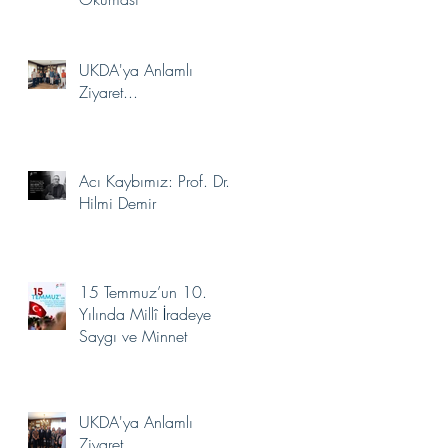
Seçildi.
UKDA'ya Anlamlı
Ziyaret...
Acı Kaybımız: Prof. Dr.
Hilmi Demir
15 Temmuz’un 10.
Yılında Millî İradeye
Saygı ve Minnet
UKDA'ya Anlamlı
Ziyaret...